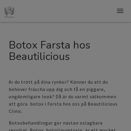
Togg
navig
Botox Farsta hos
Beautilicious
Är du trött på dina rynkor? Känner du att du
behöver fräscha upp dig och få en piggare,
ungdomligare look? Då är du varmt välkommen
att göra botox i Farsta hos oss på Beautilicious
Clinic.
Botoxbehandlingar ger nästan oslagbara
resultat. Botox, botolinumtoxin, är ett mycket